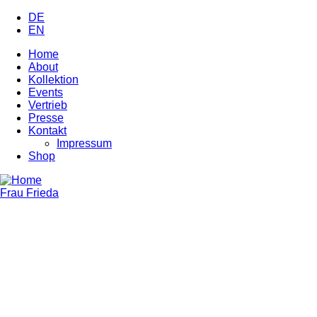
Skip
DE
to
EN
main
Home
content
About
Main
Kollektion
navigation
Events
Vertrieb
Presse
Kontakt
Impressum
Shop
Frau Frieda