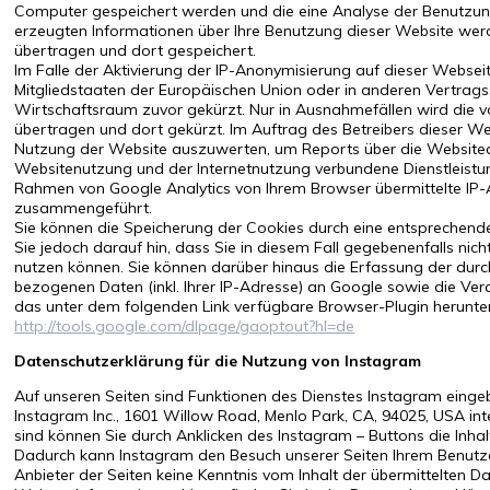
Computer gespeichert werden und die eine Analyse der Benutzung
erzeugten Informationen über Ihre Benutzung dieser Website wer
übertragen und dort gespeichert.
Im Falle der Aktivierung der IP-Anonymisierung auf dieser Websei
Mitgliedstaaten der Europäischen Union oder in anderen Vertra
Wirtschaftsraum zuvor gekürzt. Nur in Ausnahmefällen wird die v
übertragen und dort gekürzt. Im Auftrag des Betreibers dieser W
Nutzung der Website auszuwerten, um Reports über die Websitea
Websitenutzung und der Internetnutzung verbundene Dienstleistu
Rahmen von Google Analytics von Ihrem Browser übermittelte IP-
zusammengeführt.
Sie können die Speicherung der Cookies durch eine entsprechende
Sie jedoch darauf hin, dass Sie in diesem Fall gegebenenfalls nic
nutzen können. Sie können darüber hinaus die Erfassung der dur
bezogenen Daten (inkl. Ihrer IP-Adresse) an Google sowie die Ver
das unter dem folgenden Link verfügbare Browser-Plugin herunterl
http://tools.google.com/dlpage/gaoptout?hl=de
Datenschutzerklärung für die Nutzung von Instagram
Auf unseren Seiten sind Funktionen des Dienstes Instagram eing
Instagram Inc., 1601 Willow Road, Menlo Park, CA, 94025, USA int
sind können Sie durch Anklicken des Instagram – Buttons die Inhalt
Dadurch kann Instagram den Besuch unserer Seiten Ihrem Benutze
Anbieter der Seiten keine Kenntnis vom Inhalt der übermittelten 