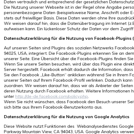
Daten vertraulich und entsprechend der gesetzlichen Datenschutz
Die Nutzung unserer Webseite ist in der Regel ohne Angabe pers
personenbezogene Daten (beispielsweise Name, Anschrift oder E-M
stets auf freiwilliger Basis. Diese Daten werden ohne Ihre ausdrü
Wir weisen darauf hin, dass die Datenübertragung im Internet (z.B
aufweisen kann. Ein lückenloser Schutz der Daten vor dem Zugriff d
Datenschutzerklärung für die Nutzung von Facebook-Plugins (
Auf unseren Seiten sind Plugins des sozialen Netzwerks Facebook,
94025, USA, integriert. Die Facebook-Plugins erkennen Sie an de
unserer Seite. Eine Übersicht über die Facebook-Plugins finden Sie
Wenn Sie unsere Seiten besuchen, wird über das Plugin eine dir
Server hergestellt. Facebook erhält dadurch die Information, dass
Sie den Facebook „Like-Button“ anklicken während Sie in Ihrem F
unserer Seiten auf Ihrem Facebook-Profil verlinken. Dadurch kan
zuordnen. Wir weisen darauf hin, dass wir als Anbieter der Seiten
deren Nutzung durch Facebook erhalten. Weitere Informationen h
unter
http://de-de.facebook.com/policy.php
.
Wenn Sie nicht wünschen, dass Facebook den Besuch unserer Sei
sich bitte aus Ihrem Facebook-Benutzerkonto aus.
Datenschutzerklärung für die Nutzung von Google Analytics
Diese Website nutzt Funktionen des Webanalysedienstes Google An
Parkway Mountain View, CA 94043, USA. Google Analytics verwende