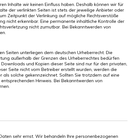
ren Inhalte wir keinen Einfluss haben. Deshalb können wir für
e der verlinkten Seiten ist stets der jeweilige Anbieter oder
 zum Zeitpunkt der Verlinkung auf mögliche Rechtsverstöße
ng nicht erkennbar. Eine permanente inhaltliche Kontrolle der
echtsverletzung nicht zumutbar. Bei Bekanntwerden von
en.
esen Seiten unterliegen dem deutschen Urheberrecht. Die
wertung außerhalb der Grenzen des Urheberrechtes bedürfen
. Downloads und Kopien dieser Seite sind nur für den privaten,
ser Seite nicht vom Betreiber erstellt wurden, werden die
er als solche gekennzeichnet. Sollten Sie trotzdem auf eine
n entsprechenden Hinweis. Bei Bekanntwerden von
rnen.
n Daten sehr ernst. Wir behandeln Ihre personenbezogenen