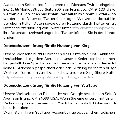
Auf unseren Seiten sind Funktionen des Dienstes Twitter eingebu
Inc., 1355 Market Street, Suite 900, San Francisco, CA 94103, US
werden die von Ihnen besuchten Webseiten mit Ihrem Twitter-Ac
werden auch Daten an Twitter übertragen. Wir weisen darauf hin, 
der übermittelten Daten sowie deren Nutzung durch Twitter erhalte
Datenschutzerklärung von Twitter unter
http://twitter.com/privacy
.
Ihre Datenschutzeinstellungen bei Twitter können Sie in den Konto
ändern.
Datenschutzerklärung für die Nutzung von Xing
Unsere Webseite nutzt Funktionen des Netzwerks XING. Anbieter
Deutschland. Bei jedem Abruf einer unserer Seiten, die Funktionen
hergestellt. Eine Speicherung von personenbezogenen Daten erfol
keine IP-Adressen gespeichert oder das Nutzungsverhalten ausg
Weitere Information zum Datenschutz und dem Xing Share-Button 
https://www.xing.com/app/share?op=data_protection
Datenschutzerklärung für die Nutzung von YouTube
Unsere Webseite nutzt Plugins der von Google betriebenen Seite Yo
Ave., San Bruno, CA 94066, USA. Wenn Sie eine unserer mit einem
Verbindung zu den Servern von YouTube hergestellt. Dabei wird de
besucht haben.
Wenn Sie in Ihrem YouTube-Account eingeloggt sind ermöglichen Si