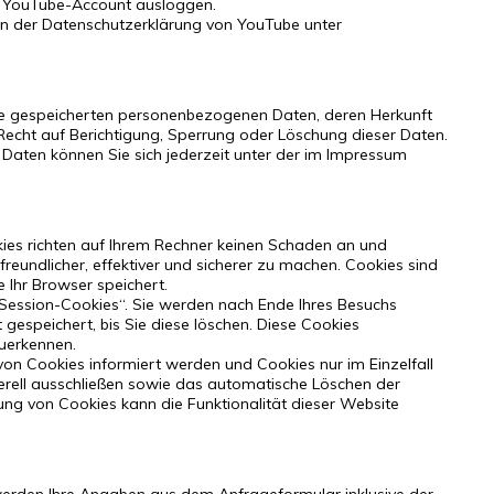
em YouTube-Account ausloggen.
n der Datenschutzerklärung von YouTube unter
Ihre gespeicherten personenbezogenen Daten, deren Herkunft
cht auf Berichtigung, Sperrung oder Löschung dieser Daten.
ten können Sie sich jederzeit unter der im Impressum
kies richten auf Ihrem Rechner keinen Schaden an und
reundlicher, effektiver und sicherer zu machen. Cookies sind
 Ihr Browser speichert.
Session-Cookies“. Sie werden nach Ende Ihres Besuchs
gespeichert, bis Sie diese löschen. Diese Cookies
uerkennen.
von Cookies informiert werden und Cookies nur im Einzelfall
erell ausschließen sowie das automatische Löschen der
rung von Cookies kann die Funktionalität dieser Website
erden Ihre Angaben aus dem Anfrageformular inklusive der