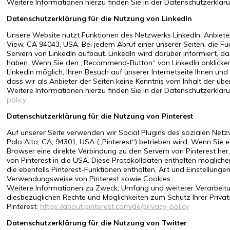
Weitere Informationen hierzu finden Sie in der Datenschutzerklä
Datenschutzerklärung für die Nutzung von LinkedIn
Unsere Website nutzt Funktionen des Netzwerks LinkedIn. Anbieter 
View, CA 94043, USA. Bei jedem Abruf einer unserer Seiten, die Fu
Servern von LinkedIn aufbaut. LinkedIn wird darüber informiert, da
haben. Wenn Sie den „Recommend-Button“ von LinkedIn anklicken u
LinkedIn möglich, Ihren Besuch auf unserer Internetseite Ihnen u
dass wir als Anbieter der Seiten keine Kenntnis vom Inhalt der ü
Weitere Informationen hierzu finden Sie in der Datenschutzerklär
policy
Datenschutzerklärung für die Nutzung von Pinterest
Auf unserer Seite verwenden wir Social Plugins des sozialen Netzwe
Palo Alto, CA, 94301, USA („Pinterest“) betrieben wird. Wenn Sie ein
Browser eine direkte Verbindung zu den Servern von Pinterest her
von Pinterest in die USA. Diese Protokolldaten enthalten möglich
die ebenfalls Pinterest-Funktionen enthalten, Art und Einstellung
Verwendungsweise von Pinterest sowie Cookies.
Weitere Informationen zu Zweck, Umfang und weiterer Verarbeitu
diesbezüglichen Rechte und Möglichkeiten zum Schutz Ihrer Priva
Pinterest:
https://about.pinterest.com/de/privacy-policy
Datenschutzerklärung für die Nutzung von Twitter