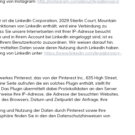
rung von Instagram:
http://instagram.com/about/legal/privacy/
ist die LinkedIn Corporation, 2029 Stierlin Court, Mountain
nktionen von LinkedIn enthält, wird eine Verbindung zu
ss Sie unsere Internetseiten mit Ihrer IP-Adresse besucht
nd in Ihrem Account bei LinkedIn eingeloggt sind, ist es
nd Ihrem Benutzerkonto zuzuordnen. Wir weisen darauf hin,
bermittelten Daten sowie deren Nutzung durch LinkedIn haben.
ung von LinkedIn unter:
https://www.linkedin.com/legal/privacy-
rkes Pinterest, das von der Pinterest Inc., 635 High Street,
e Seite aufrufen die ein solches Plugin enthält, stellt Ihr
. Das Plugin übermittelt dabei Protokolldaten an den Server
erweise Ihre IP-Adresse, die Adresse der besuchten Websites,
en des Browsers, Datum und Zeitpunkt der Anfrage, Ihre
ng und Nutzung der Daten durch Pinterest sowie Ihre
tsphäre finden Sie in den den Datenschutzhinweisen von